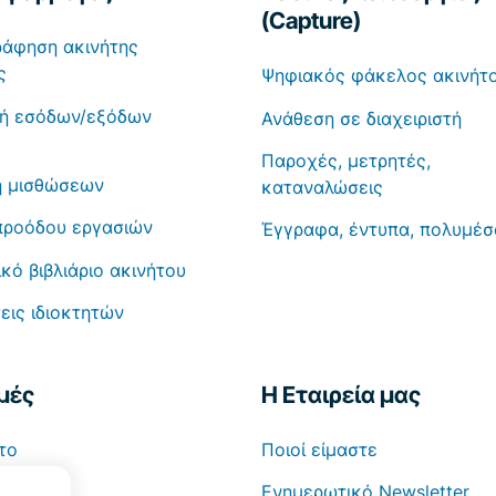
(Capture)
άφηση ακινήτης
ς
Ψηφιακός φάκελος ακινήτ
ή εσόδων/εξόδων
Ανάθεση σε διαχειριστή
Παροχές, μετρητές,
η μισθώσεων
καταναλώσεις
προόδου εργασιών
Έγγραφα, έντυπα, πολυμέσ
κό βιβλιάριο ακινήτου
ις ιδιοκτητών
μές
Η Εταιρεία μας
το
Ποιοί είμαστε
τη
Ενημερωτικό Newsletter