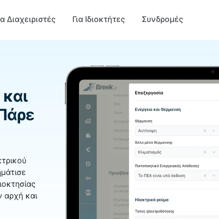
ια Διαχειριστές
Για Ιδιοκτήτες
Συνδρομές
 και
 Πάρε
κτρικού
ημάτισε
ιοκτησίας
ν αρχή και